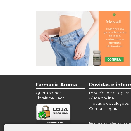
Farmácia Aroma
Dúvidas e info
Quem somos
Privacidade e segura
Florais de Bach
Ajuda on-line
Trocas e devoluções
Compra segura
Formas de pag