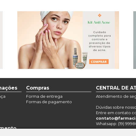
rmações
Compras
CENTRAL DE A
nça
Forma de entrega
Atendimento de segu
Formas de pagamento
Dúvidas sobre noss
Entre em contato c
contato@farmaci
Whatsapp: (19) 9998
amento