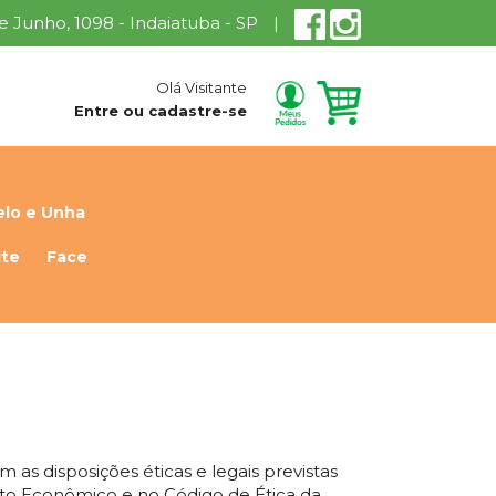
 de Junho, 1098 - Indaiatuba - SP
|
Olá Visitante
Entre ou cadastre-se
lo e Unha
ite
Face
s disposições éticas e legais previstas
eito Econômico e no Código de Ética da