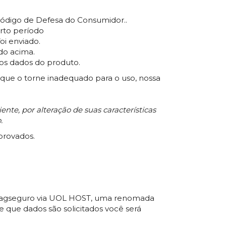
 Código de Defesa do Consumidor..
rto período
i enviado.
do acima.
os dados do produto.
 que o torne inadequado para o uso, nossa
nte, por alteração de suas características
.
provados.
a Pagseguro via UOL HOST, uma renomada
que dados são solicitados você será