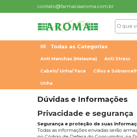
contato@farmaciaaroma.com.br
Todas as Categorias
Anti Manchas (Melasma)
Anti Stress
Cabelo/ Unha/ Face
Cílios e Sobrancel
Unha
Dúvidas e Informações
Privacidade e segurança
Segurança e proteção de suas informa
Todas as informações enviadas serão armaz
no Código de Defesa do Consumidor, na Por