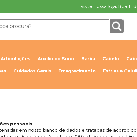
Visite nossa loja: Rua 11
Articulações
Auxílio do Sono
Barba
Cabelo
Cabe
has
Cuidados Gerais
Emagrecimento
Estrias e Celul
ções pessoais
enadas em nosso banco de dados e tratadas de acordo com a
taria n.º 5, de 27 de Agosto de 2002, da Secretaria de Dir