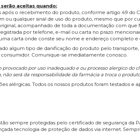
 serão aceitas quando:
ridos após o recebimento do produto, conforme artigo 49 do
m ou qualquer sinal de uso do produto, mesmo que por cu
original, acompanhado de toda a documentação com que fo
registrada por telefone, e-mail ou carta no prazo menciona
 uma carta onde conste seu nome e endereço completo e 
tado algum tipo de danificação do produto pelo transporte,
 ao consumidor. Comunique-se imediatamente conosco.
 provocado por uso inadequado e ou processo alergico do clie
 não será da responsabilidade da farmácia a troca o produto
ões alérgicas. Todos os nossos produtos foram testados e a
 estão sempre protegidas pelo certificado de segurança d
a tecnologia de proteção de dados via internet. Sempre 