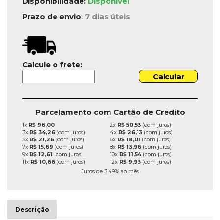
Disponibilidade:
Disponível
Prazo de envio:
7 dias úteis
Calcule o frete:
Parcelamento com Cartão de Crédito
1x
R$ 96,00
2x
R$ 50,53
(com juros)
3x
R$ 34,26
(com juros)
4x
R$ 26,13
(com juros)
5x
R$ 21,26
(com juros)
6x
R$ 18,01
(com juros)
7x
R$ 15,69
(com juros)
8x
R$ 13,96
(com juros)
9x
R$ 12,61
(com juros)
10x
R$ 11,54
(com juros)
11x
R$ 10,66
(com juros)
12x
R$ 9,93
(com juros)
Juros de 3.49% ao mês
Descrição