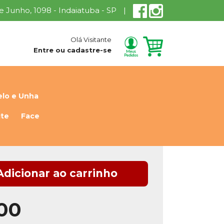
 de Junho, 1098 - Indaiatuba - SP
|
Olá Visitante
Entre ou cadastre-se
lo e Unha
ite
Face
Adicionar ao carrinho
,00