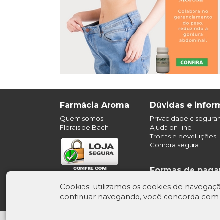
Farmácia Aroma
Dúvidas e info
Quem somos
Privacidade e segura
Florais de Bach
Ajuda on-line
Trocas e devoluções
Compra segura
Formas de pag
Cookies: utilizamos os cookies de navegaçã
continuar navegando, você concorda com