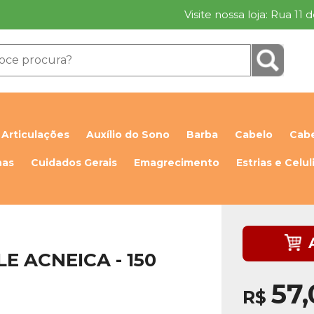
Visite nossa loja: Rua 11
Articulações
Auxílio do Sono
Barba
Cabelo
Cabe
has
Cuidados Gerais
Emagrecimento
Estrias e Celul
 ACNEICA - 150
57
R$