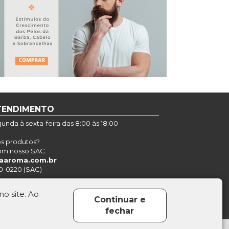
TENDIMENTO
nda à sexta-feira das 8:00 às 18:00
os produtos?
om nosso SAC:
aaroma.com.br
0-0220 (SAC)
o site. Ao
Continuar e
fechar