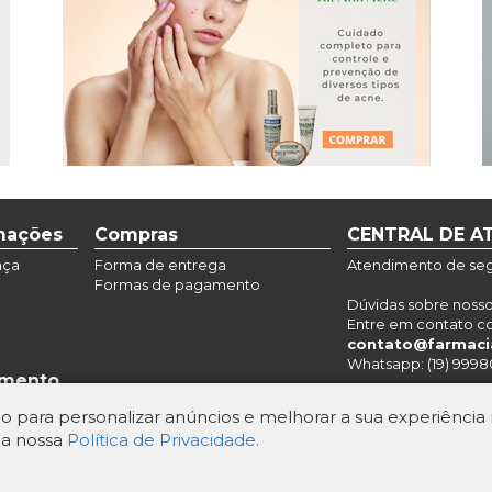
rmações
Compras
CENTRAL DE A
nça
Forma de entrega
Atendimento de segu
Formas de pagamento
Dúvidas sobre noss
Entre em contato c
contato@farmaci
Whatsapp: (19) 9998
amento
o para personalizar anúncios e melhorar a sua experiência n
 a nossa
Política de Privacidade.