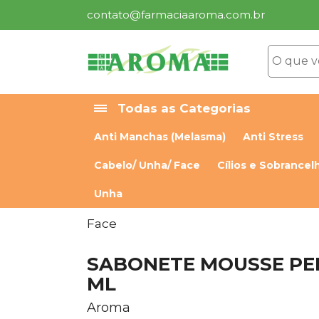
contato@farmaciaaroma.com.br
Todas as Categorias
Anti Manchas (Melasma)
Anti Stress
Cabelo/ Unha/ Face
Cílios e Sobrancel
Unha
Face
SABONETE MOUSSE PELE
ML
Aroma