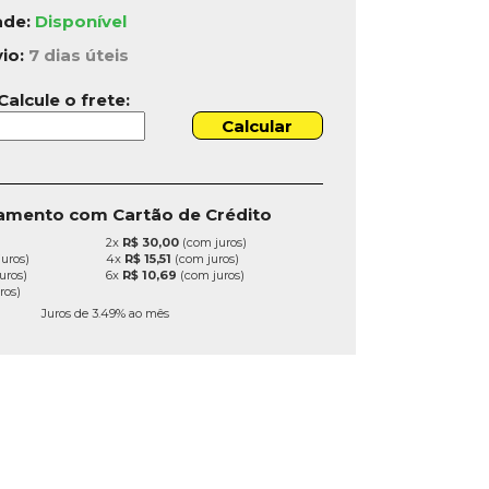
ade:
Disponível
vio:
7 dias úteis
Calcule o frete:
amento com Cartão de Crédito
2x
R$ 30,00
(com juros)
uros)
4x
R$ 15,51
(com juros)
uros)
6x
R$ 10,69
(com juros)
ros)
Juros de 3.49% ao mês