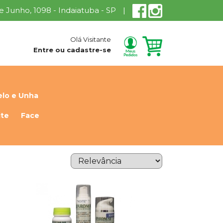
 de Junho, 1098 - Indaiatuba - SP
|
Olá Visitante
Entre ou cadastre-se
lo e Unha
ite
Face