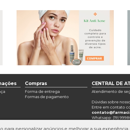
rmações
Compras
CENTRAL DE A
nça
Forma de entrega
Atendimento de segu
Formas de pagamento
Dúvidas sobre noss
Entre em contato c
contato@farmaci
Whatsapp: (19) 9998
amento
o para personalizar anúncios e melhorar a sua experiência n