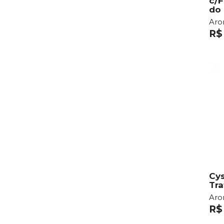
c/F
do
Ar
R$
Cys
Tr
Ar
R$