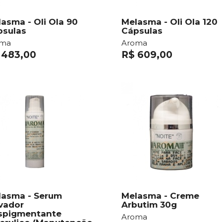
asma - Oli Ola 90
Melasma - Oli Ola 120
psulas
Cápsulas
oma
Aroma
 483,00
R$ 609,00
lasma - Serum
Melasma - Creme
vador
Arbutim 30g
spigmentante
Aroma