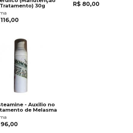
erulico (Manutenção
R$ 80,00
 Tratamento) 30g
oma
 116,00
teamine - Auxilio no
atamento de Melasma
oma
 96,00