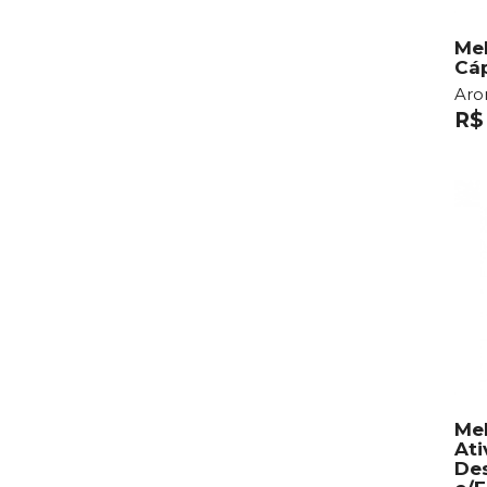
Mel
Cá
Ar
R$
Me
Ati
De