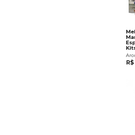
Mel
Ma
Esp
Kit
Ar
R$