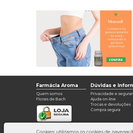
Farmácia Aroma
Dúvidas e info
Quem somos
Privacidade e segura
Florais de Bach
Ajuda on-line
Trocas e devoluções
Compra segura
Formas de pag
Cookies: utilizamos os cookies de navegaçã