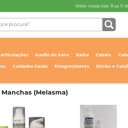
Visite nossa loja: Rua 11
Articulações
Auxílio do Sono
Barba
Cabelo
Cabe
has
Cuidados Gerais
Emagrecimento
Estrias e Celul
i Manchas (Melasma)