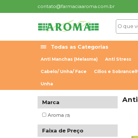
contato@farmaciaaroma.com.br
Todas as Categorias
Anti Manchas (Melasma)
Anti Stress
Cabelo/ Unha/ Face
Cílios e Sobrancel
Unha
Ant
Marca
Aroma
(13)
Faixa de Preço