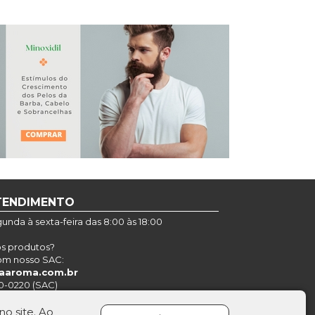
TENDIMENTO
nda à sexta-feira das 8:00 às 18:00
os produtos?
om nosso SAC:
aaroma.com.br
0-0220 (SAC)
o site. Ao