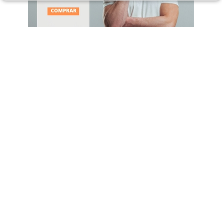
Farmácia Aroma
Quem somos
Florais de Bach
Dúvidas e informações
Privacidade e segurança
Ajuda on-line
Trocas e devoluções
Compra segura
Compras
Forma de entrega